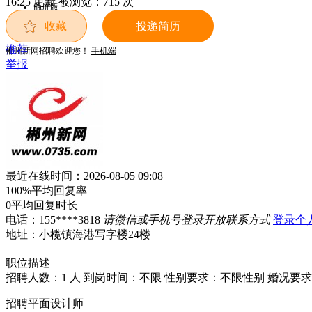
16:25 更新
被浏览：
715 次
触屏版
小程序
收藏
投递简历
微信
推荐
郴州新网招聘欢迎您！
手机端
举报
最近在线时间：2026-08-05 09:08
100%
平均回复率
0
平均回复时长
电话：
155****3818
请微信或手机号登录开放联系方式
登录个
地址：小榄镇海港写字楼24楼
职位描述
招聘人数：1 人
到岗时间：不限
性别要求：不限性别
婚况要求
招聘平面设计师