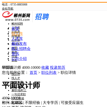
电话：0735-8885008
全站导航
新网首页
郴州头条
郴州招聘
二手房
首页
出租房
找工作
商铺通
人才库
二手车
最近发布
电动车
闲置
线上招聘会
家政
资讯
培训
公司介绍
交友
招聘导航
平面设计师
4000-10000
收藏
投递简历
您当前的位置：
首页
>
职位列表
> 职位详情
找工作
找人才
职场资讯
平面设计师
职业测评
兼职/临时工
一句话求职
4000-10000
HR工具箱
郴州-北湖区
|
不限经验
|
大专学历
|
可接受应届生
附近职位