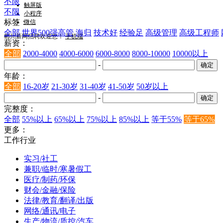
不限
触屏版
不限
小程序
标签：
微信
全部
世界500强高管
海归
技术好
经验足
高级管理
高级工程师
郴州新网招聘欢迎您！
手机端
薪资：
全部
2000-4000
4000-6000
6000-8000
8000-10000
10000以上
-
年龄：
全部
16-20岁
21-30岁
31-40岁
41-50岁
50岁以上
-
完整度：
全部
55%以上
65%以上
75%以上
85%以上
等于55%
等于65%
更多：
工作行业
实习/社工
兼职/临时/寒暑假工
医疗/制药/环保
财会/金融/保险
法律/教育/翻译/出版
网络/通讯/电子
生产/物流/质控/汽车