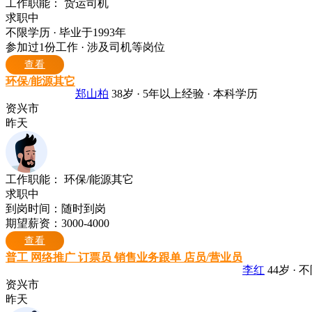
工作职能：
货运司机
求职中
不限学历 · 毕业于1993年
参加过1份工作 · 涉及司机等岗位
查看
环保/能源其它
郑山柏
38岁 · 5年以上经验 · 本科学历
资兴市
昨天
工作职能：
环保/能源其它
求职中
到岗时间：随时到岗
期望薪资：3000-4000
查看
普工 网络推广 订票员 销售业务跟单 店员/营业员
李红
44岁 ·
资兴市
昨天