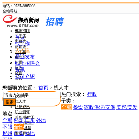
电话：0735-8885008
全站导航
新网首页
郴州头条
郴州招聘
二手房
首页
出租房
找工作
商铺通
人才库
二手车
最近发布
电动车
闲置
线上招聘会
家政
资讯
培训
公司介绍
交友
招聘导航
您当前的位置：
首页
>
找人才
热门搜索：
行政
找工作
子类：
找人才
职场资讯
全部
餐饮
家政保洁/安保
美容/美发
职业测评
地点：
兼职/临时工
全部
郴州
广东
外地
一句话求职
不限
全部
HR工具箱
郴州
广东
外地
附近职位