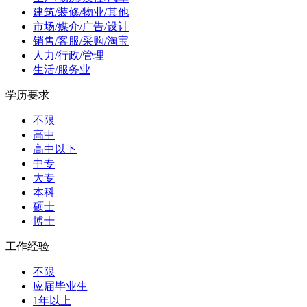
建筑/装修/物业/其他
市场/媒介/广告/设计
销售/客服/采购/淘宝
人力/行政/管理
生活/服务业
学历要求
不限
高中
高中以下
中专
大专
本科
硕士
博士
工作经验
不限
应届毕业生
1年以上