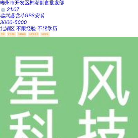
郴州市开发区郴潮副食批发部
21:07
临武县北斗GPS安装
3000-5000
北湖区
不限经验
不限学历
五险
节日福利
生日福利
法定节假日
年终奖金