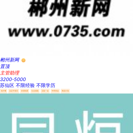
郴州新网
置顶
主管助理
3200-5000
苏仙区
不限经验
不限学历
包中餐
法定节假日
休假制度
社会保险
五险一金
年终奖金
奖励计划