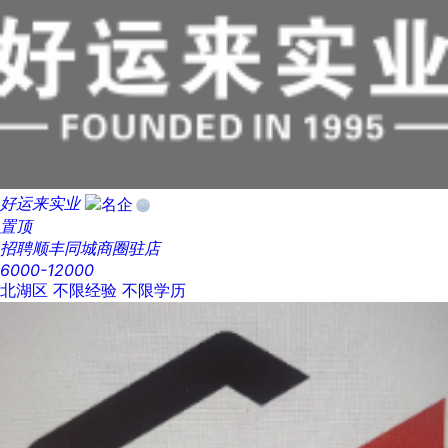
好运来实业
置顶
招聘顺丰同城商圈驻店
6000-12000
北湖区
不限经验
不限学历