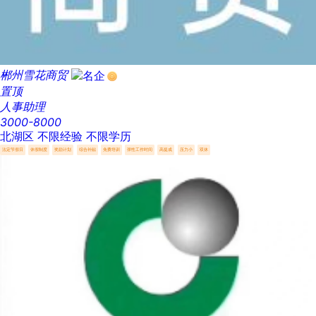
郴州雪花商贸
置顶
人事助理
3000-8000
北湖区
不限经验
不限学历
法定节假日
休假制度
奖励计划
综合补贴
免费培训
弹性工作时间
高提成
压力小
双休