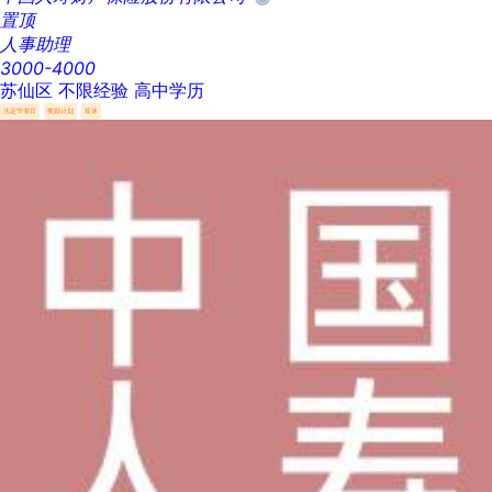
置顶
人事助理
3000-4000
苏仙区
不限经验
高中学历
法定节假日
奖励计划
双休