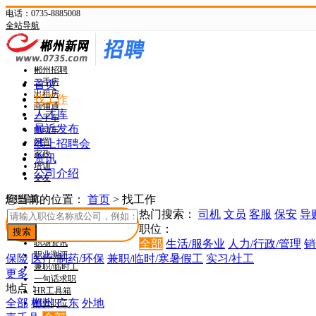
电话：0735-8885008
全站导航
新网首页
郴州头条
郴州招聘
二手房
首页
出租房
找工作
商铺通
人才库
二手车
最近发布
电动车
闲置
线上招聘会
家政
资讯
培训
公司介绍
交友
招聘导航
您当前的位置：
首页
>
找工作
热门搜索：
司机
文员
客服
保安
导
找工作
职位：
找人才
职场资讯
全部
生活/服务业
人力/行政/管理
销
职业测评
保险
医疗/制药/环保
兼职/临时/寒暑假工
实习/社工
兼职/临时工
更多
一句话求职
地点：
HR工具箱
全部
郴州
广东
外地
附近职位