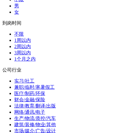
男
女
到岗时间
不限
1周以内
2周以内
3周以内
1个月之内
公司行业
实习/社工
兼职/临时/寒暑假工
医疗/制药/环保
财会/金融/保险
法律/教育/翻译/出版
网络/通讯/电子
生产/物流/质控/汽车
建筑/装修/物业/其他
市场/媒介/广告/设计