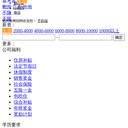
嘉禾县
全部
触屏版
郴州
广东
外地
小程序
不限
微信
不限
郴州新网招聘欢迎您！
手机端
薪资：
全部
2000-4000
4000-6000
6000-8000
8000-10000
10000以上
-
更多：
公司福利
住房补贴
法定节假日
休假制度
销售奖金
社会保险
五险一金
包吃住
综合补贴
年终奖金
奖励计划
学历要求