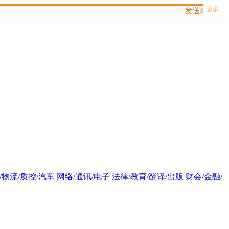
更多
发送动态码
/物流/质控/汽车
网络/通讯/电子
法律/教育/翻译/出版
财会/金融/