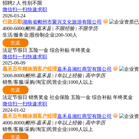
招聘2 人
性别不限
微信扫一扫快速求职
2026-03-24
行政后勤
湖南省郴州市聚兴文化旅游有限公司
4000-6000
|
郴州-嘉禾县
|
不限经验
|
不限学历
生活/服务业
|
股份制企业
|
200-500人
申请
法定节假日
五险一金
综合补贴
年终奖金
微信扫一扫快速求职
2025-06-09
嘉禾百年糊涂酒客户经理
嘉禾县湘红商贸有限公司
5000-8000
|
郴州-嘉禾县
|
1年以上经验
|
高中学历
销售/客服/采购/淘宝
|
民营企业
|
1000人以上
申请
法定节假日
销售奖金
社会保险
五险一金
综合补贴
年终奖金
微信扫一扫快速求职
2024-01-02
嘉禾百年糊涂酒客户经理
嘉禾县湘红商贸有限公司
4000-8000
|
郴州-嘉禾县
|
1年以上经验
|
高中学历
销售/客服/采购/淘宝
|
民营企业
|
1000人以上
申请