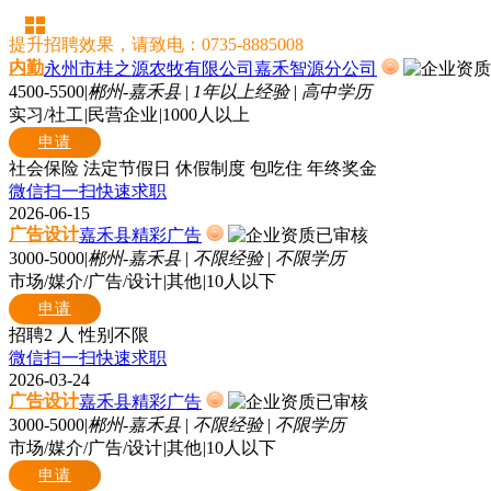
提升招聘效果，请致电：0735-8885008
内勤
永州市桂之源农牧有限公司嘉禾智源分公司
4500-5500
|
郴州-嘉禾县
|
1年以上经验
|
高中学历
实习/社工
|
民营企业
|
1000人以上
申请
社会保险
法定节假日
休假制度
包吃住
年终奖金
微信扫一扫快速求职
2026-06-15
广告设计
嘉禾县精彩广告
3000-5000
|
郴州-嘉禾县
|
不限经验
|
不限学历
市场/媒介/广告/设计
|
其他
|
10人以下
申请
招聘2 人
性别不限
微信扫一扫快速求职
2026-03-24
广告设计
嘉禾县精彩广告
3000-5000
|
郴州-嘉禾县
|
不限经验
|
不限学历
市场/媒介/广告/设计
|
其他
|
10人以下
申请