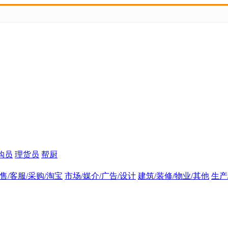
购员
理货员
帮厨
售/客服/采购/淘宝
市场/媒介/广告/设计
建筑/装修/物业/其他
生产