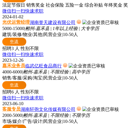
法定节假日
销售奖金
社会保险
五险一金
综合补贴
年终奖金
奖
微信扫一扫快速求职
2024-01-02
光伏运营经理
湖南誉天建设有限公司
5000-15000
|
郴州-嘉禾县
|
1年以上经验
|
大专学历
建筑/装修/物业/其他
|
民营企业
|
10-50人
申请
招聘3 人
性别不限
微信扫一扫快速求职
2023-12-26
嘉禾业务员
临武亿旺食品商行
4000-6000
|
郴州-嘉禾县
|
不限经验
|
高中学历
销售/客服/采购/淘宝
|
民营企业
|
10-50人
申请
招聘6 人
性别不限
微信扫一扫快速求职
2023-06-10
客服专员
湖南轩尧文化传媒有限公司
2000-5000
|
郴州-嘉禾县
|
不限经验
|
不限学历
市场/媒介/广告/设计
|
民营企业
|
10-50人