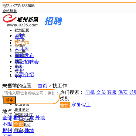
电话：0735-8885008
全站导航
新网首页
郴州头条
郴州招聘
二手房
首页
出租房
找工作
商铺通
人才库
二手车
最近发布
电动车
闲置
线上招聘会
家政
资讯
培训
公司介绍
交友
招聘导航
您当前的位置：
首页
>
找工作
热门搜索：
司机
文员
客服
保安
导
找工作
类别：
找人才
职场资讯
全部
寒暑假工
职业测评
地点：
兼职/临时工
全部
郴州
广东
外地
一句话求职
不限
全部
HR工具箱
郴州
广东
外地
附近职位