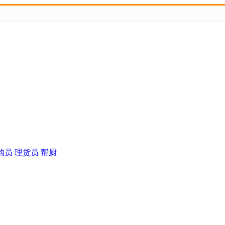
购员
理货员
帮厨