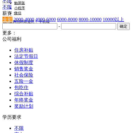
不限
触屏版
不限
小程序
薪资：
微信
全部
2000-4000
4000-6000
6000-8000
8000-10000
10000以上
郴州新网招聘欢迎您！
手机端
-
更多：
公司福利
住房补贴
法定节假日
休假制度
销售奖金
社会保险
五险一金
包吃住
综合补贴
年终奖金
奖励计划
学历要求
不限