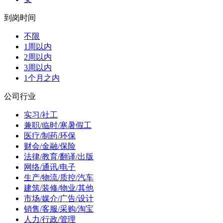
到岗时间
不限
1周以内
2周以内
3周以内
1个月之内
公司行业
实习/社工
兼职/临时/寒暑假工
医疗/制药/环保
财会/金融/保险
法律/教育/翻译/出版
网络/通讯/电子
生产/物流/质控/汽车
建筑/装修/物业/其他
市场/媒介/广告/设计
销售/客服/采购/淘宝
人力/行政/管理