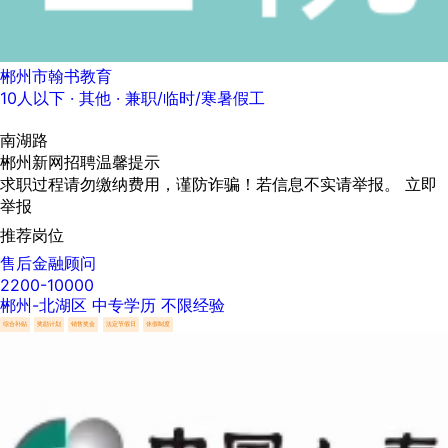
郴州市翰书教育
10人以下
· 其他 ·
兼职/临时/寒暑假工
南湖路
郴州新网招聘温馨提示
求职过程请勿缴纳费用，谨防诈骗！若信息不实请举报。
立即
举报
推荐岗位
售后金融顾问
2200-10000
郴州-北湖区
中专学历
不限经验
综合补贴
奖励计划
销售奖金
法定节假日
休假制度