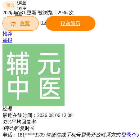
触屏版
面议
小程序
2026-07-31 更新
被浏览：
2936 次
微信
郴州新网招聘欢迎您！
手机端
收藏
投递简历
推荐
举报
经理
最近在线时间：2026-08-06 12:08
33%
平均回复率
0
平均回复时长
电话：
181****3399
请微信或手机号登录开放联系方式
登录个