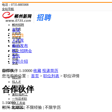
电话：0735-8885008
全站导航
新网首页
郴州头条
郴州招聘
二手房
首页
出租房
找工作
商铺通
人才库
二手车
最近发布
电动车
闲置
线上招聘会
家政
资讯
培训
公司介绍
交友
招聘导航
合作伙伴
1-10000
收藏
投递简历
您当前的位置：
首页
>
职位列表
> 职位详情
找工作
找人才
职场资讯
合作伙伴
职业测评
兼职/临时工
一句话求职
1-10000
HR工具箱
郴州-北湖区
|
不限经验
|
不限学历
附近职位