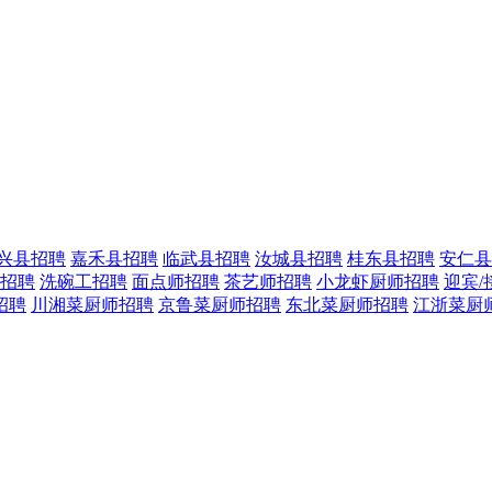
兴县招聘
嘉禾县招聘
临武县招聘
汝城县招聘
桂东县招聘
安仁县
荷招聘
洗碗工招聘
面点师招聘
茶艺师招聘
小龙虾厨师招聘
迎宾/
招聘
川湘菜厨师招聘
京鲁菜厨师招聘
东北菜厨师招聘
江浙菜厨