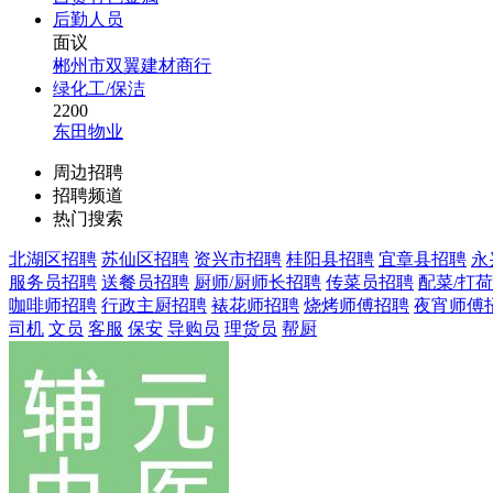
后勤人员
面议
郴州市双翼建材商行
绿化工/保洁
2200
东田物业
周边招聘
招聘频道
热门搜索
北湖区招聘
苏仙区招聘
资兴市招聘
桂阳县招聘
宜章县招聘
永
服务员招聘
送餐员招聘
厨师/厨师长招聘
传菜员招聘
配菜/打
咖啡师招聘
行政主厨招聘
裱花师招聘
烧烤师傅招聘
夜宵师傅
司机
文员
客服
保安
导购员
理货员
帮厨