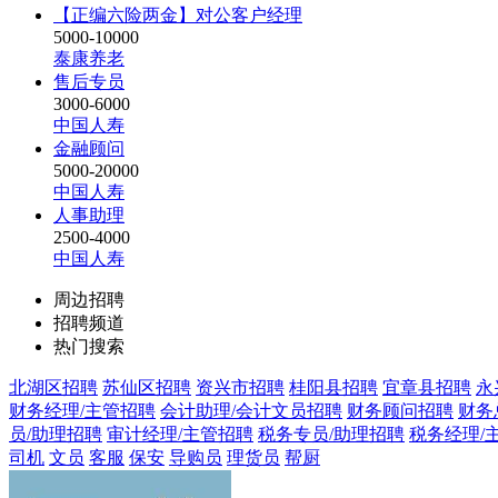
【正编六险两金】对公客户经理
5000-10000
泰康养老
售后专员
3000-6000
中国人寿
金融顾问
5000-20000
中国人寿
人事助理
2500-4000
中国人寿
周边招聘
招聘频道
热门搜索
北湖区招聘
苏仙区招聘
资兴市招聘
桂阳县招聘
宜章县招聘
永
财务经理/主管招聘
会计助理/会计文员招聘
财务顾问招聘
财务
员/助理招聘
审计经理/主管招聘
税务专员/助理招聘
税务经理/
司机
文员
客服
保安
导购员
理货员
帮厨