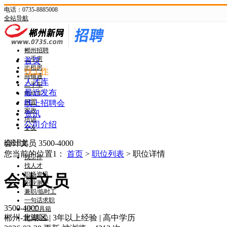
电话：0735-8885008
全站导航
新网首页
郴州头条
郴州招聘
二手房
首页
出租房
找工作
商铺通
人才库
二手车
最近发布
电动车
闲置
线上招聘会
家政
资讯
培训
公司介绍
交友
招聘导航
会计文员
3500-4000
您当前的位置1：
首页
>
职位列表
> 职位详情
找工作
找人才
职场资讯
会计文员
职业测评
兼职/临时工
一句话求职
3500-4000
HR工具箱
郴州-北湖区
|
3年以上经验
|
高中学历
附近职位