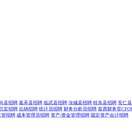
兴县招聘
嘉禾县招聘
临武县招聘
汝城县招聘
桂东县招聘
安仁县
总监招聘
出纳招聘
统计员招聘
财务分析员招聘
首席财务官CFO
主管招聘
成本管理员招聘
资产/资金管理招聘
固定资产会计招聘