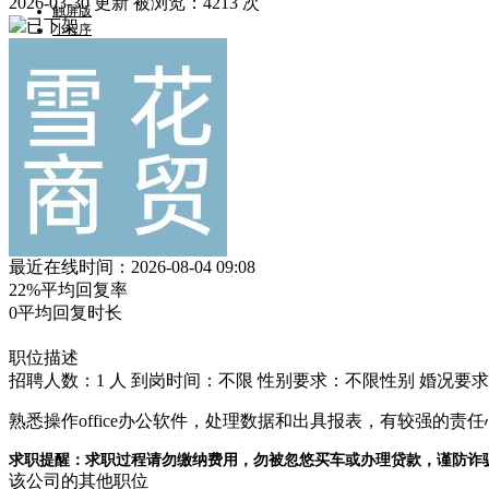
2026-03-30 更新
被浏览：
4213 次
触屏版
小程序
微信
郴州新网招聘欢迎您！
手机端
最近在线时间：2026-08-04 09:08
22%
平均回复率
0
平均回复时长
职位描述
招聘人数：1 人
到岗时间：不限
性别要求：不限性别
婚况要求
熟悉操作office办公软件，处理数据和出具报表，有较强的
求职提醒：求职过程请勿缴纳费用，勿被忽悠买车或办理贷款，谨防诈
该公司的其他职位