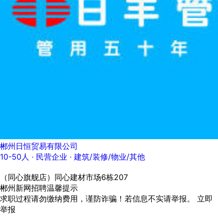
郴州日恒贸易有限公司
10-50人
· 民营企业 ·
建筑/装修/物业/其他
（同心旗舰店）同心建材市场6栋207
郴州新网招聘温馨提示
求职过程请勿缴纳费用，谨防诈骗！若信息不实请举报。
立即
举报