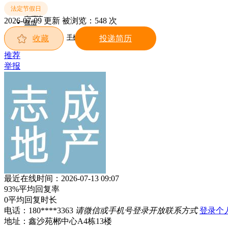
触屏版
法定节假日
小程序
2026-07-09 更新
被浏览：
548 次
微信
郴州新网招聘欢迎您！
手机端
收藏
投递简历
推荐
举报
最近在线时间：2026-07-13 09:07
93%
平均回复率
0
平均回复时长
电话：
180****3363
请微信或手机号登录开放联系方式
登录个
地址：鑫沙苑郴中心A4栋13楼