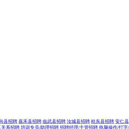
兴县招聘
嘉禾县招聘
临武县招聘
汝城县招聘
桂东县招聘
安仁县
工关系招聘
培训专员/助理招聘
招聘经理/主管招聘
电脑操作/打字