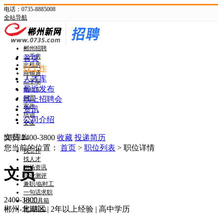
电话：0735-8885008
全站导航
新网首页
郴州头条
郴州招聘
二手房
首页
出租房
找工作
商铺通
人才库
二手车
最近发布
电动车
闲置
线上招聘会
家政
资讯
培训
公司介绍
交友
招聘导航
文员
2400-3800
收藏
投递简历
您当前的位置：
首页
>
职位列表
> 职位详情
找工作
找人才
职场资讯
文员
职业测评
兼职/临时工
一句话求职
2400-3800
HR工具箱
郴州-北湖区
|
2年以上经验
|
高中学历
附近职位