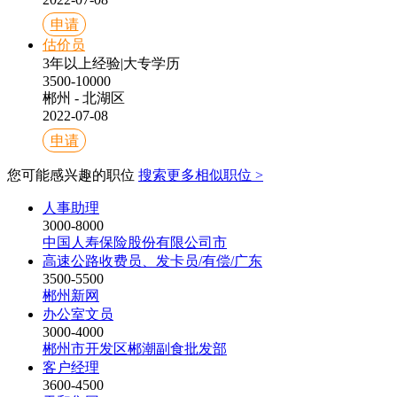
申请
估价员
3年以上经验
|
大专学历
3500-10000
郴州 - 北湖区
2022-07-08
申请
您可能感兴趣的职位
搜索更多相似职位 >
人事助理
3000-8000
中国人寿保险股份有限公司市
高速公路收费员、发卡员/有偿/广东
3500-5500
郴州新网
办公室文员
3000-4000
郴州市开发区郴潮副食批发部
客户经理
3600-4500