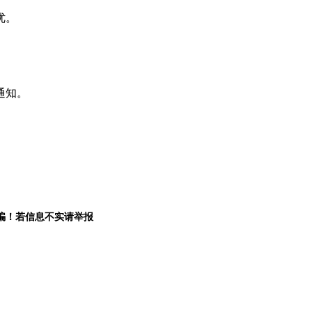
优。
通知。
骗！若信息不实请举报