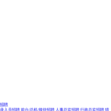
招聘
/录入员招聘
前台/总机/接待招聘
人事总监招聘
行政总监招聘
猎