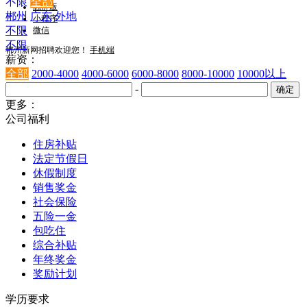
不限
全部
触屏版
郴州
广东
外地
小程序
不限
微信
不限
郴州新网招聘欢迎您！
手机端
薪资：
全部
2000-4000
4000-6000
6000-8000
8000-10000
10000以上
-
更多：
公司福利
住房补贴
法定节假日
休假制度
销售奖金
社会保险
五险一金
包吃住
综合补贴
年终奖金
奖励计划
学历要求