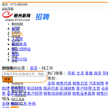
电话：0735-8885008
全站导航
新网首页
郴州头条
郴州招聘
二手房
首页
出租房
找工作
商铺通
人才库
二手车
最近发布
电动车
闲置
线上招聘会
家政
资讯
培训
公司介绍
交友
招聘导航
您当前的位置：
首页
>
找工作
热门搜索：
司机
文员
客服
保安
导
找工作
类别：
找人才
职场资讯
全部
销售代表
销售总监
汽车销售
职业测评
助理
销售助理
电话销售
医药代表
区域销售
客户经理/主管
会
兼职/临时工
售
渠道专员
大客户经理
销售培训师/讲师
销售业务跟单
销售行
一句话求职
地点：
HR工具箱
全部
郴州
广东
外地
附近职位