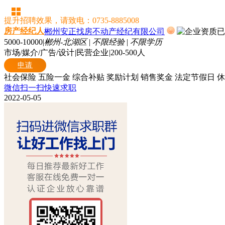
提升招聘效果，请致电：0735-8885008
房产经纪人
郴州安正找房不动产经纪有限公司
5000-10000
|
郴州-北湖区
|
不限经验
|
不限学历
市场/媒介/广告/设计
|
民营企业
|
200-500人
申请
社会保险
五险一金
综合补贴
奖励计划
销售奖金
法定节假日
休
微信扫一扫快速求职
2022-05-05