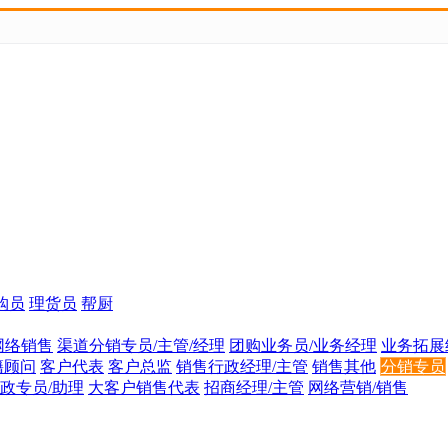
购员
理货员
帮厨
网络销售
渠道分销专员/主管/经理
团购业务员/业务经理
业务拓展
籍顾问
客户代表
客户总监
销售行政经理/主管
销售其他
分销专员
政专员/助理
大客户销售代表
招商经理/主管
网络营销/销售