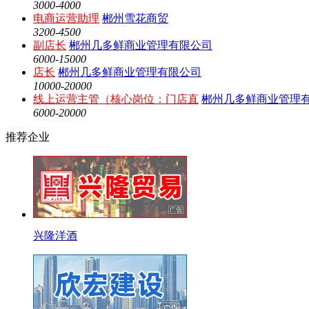
3000-4000
电商运营助理
郴州雪花商贸
3200-4500
副店长
郴州几多鲜商业管理有限公司
6000-15000
店长
郴州几多鲜商业管理有限公司
10000-20000
线上运营主管（核心岗位：门店直
郴州几多鲜商业管理
6000-20000
推荐企业
兴隆洋酒