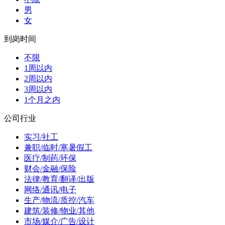
男
女
到岗时间
不限
1周以内
2周以内
3周以内
1个月之内
公司行业
实习/社工
兼职/临时/寒暑假工
医疗/制药/环保
财会/金融/保险
法律/教育/翻译/出版
网络/通讯/电子
生产/物流/质控/汽车
建筑/装修/物业/其他
市场/媒介/广告/设计