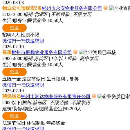
2026-08-03
物业公司招保安2名
郴州市永安物业服务有限公司
2100-3500
|
郴州-北湖区
|
不限经验
|
不限学历
生活/服务业
|
民营企业
|
10-50人
申请
招聘2 人
性别不限
微信扫一扫快速求职
2026-07-10
客服
郴州市振鹏物业服务有限公司
2900-4000
|
郴州-苏仙区
|
1年以上经验
|
高中学历
生活/服务业
|
民营企业
|
10-50人
申请
五险一金
法定节假日
生日福利，餐补
微信扫一扫快速求职
2025-07-19
聘保洁员
郴州市湘达物业服务有限责任公司
2000以下
|
郴州-苏仙区
|
不限经验
|
不限学历
建筑/装修/物业/其他
|
民营企业
|
50-200人
申请
法定节假日
休假制度
年终奖金
微信扫一扫快速求职