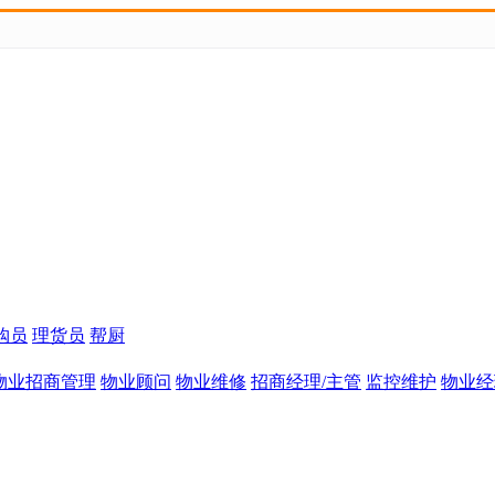
购员
理货员
帮厨
物业招商管理
物业顾问
物业维修
招商经理/主管
监控维护
物业经