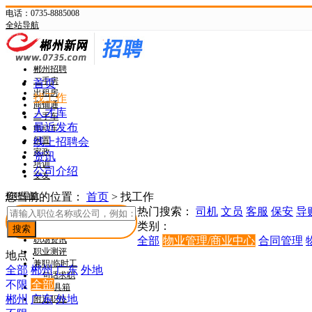
电话：0735-8885008
全站导航
新网首页
郴州头条
郴州招聘
二手房
首页
出租房
找工作
商铺通
人才库
二手车
最近发布
电动车
闲置
线上招聘会
家政
资讯
培训
公司介绍
交友
招聘导航
您当前的位置：
首页
>
找工作
热门搜索：
司机
文员
客服
保安
导
找工作
类别：
找人才
职场资讯
全部
物业管理/商业中心
合同管理
职业测评
地点：
兼职/临时工
全部
郴州
广东
外地
一句话求职
不限
全部
HR工具箱
郴州
广东
外地
附近职位