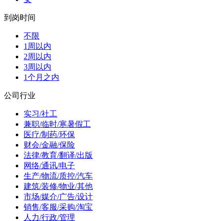
到岗时间
不限
1周以内
2周以内
3周以内
1个月之内
公司行业
实习/社工
兼职/临时/寒暑假工
医疗/制药/环保
财会/金融/保险
法律/教育/翻译/出版
网络/通讯/电子
生产/物流/质控/汽车
建筑/装修/物业/其他
市场/媒介/广告/设计
销售/客服/采购/淘宝
人力/行政/管理