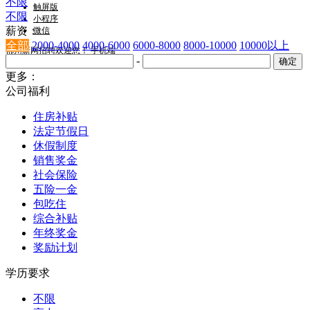
不限
触屏版
不限
小程序
薪资：
微信
全部
2000-4000
4000-6000
6000-8000
8000-10000
10000以上
郴州新网招聘欢迎您！
手机端
-
更多：
公司福利
住房补贴
法定节假日
休假制度
销售奖金
社会保险
五险一金
包吃住
综合补贴
年终奖金
奖励计划
学历要求
不限