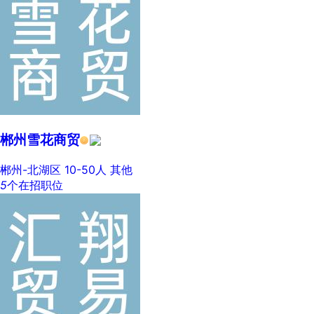
郴州雪花商贸
郴州-北湖区
10-50人
其他
5
个在招职位