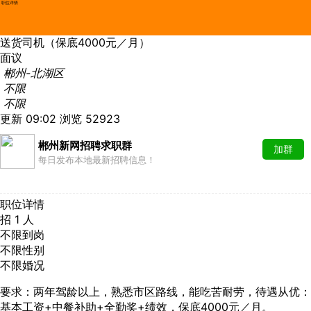
职位详情
送货司机（保底4000元／月）
面议
郴州-北湖区
不限
不限
更新 09:02
浏览 52923
郴州新网招聘求职群
加群
每日发布本地最新招聘信息！
职位详情
招 1 人
不限到岗
不限性别
不限婚况
要求：两年驾龄以上，熟悉市区路线，能吃苦耐劳，待遇从优：
基本工资+中餐补助+全勤奖+绩效，保底4000元／月。