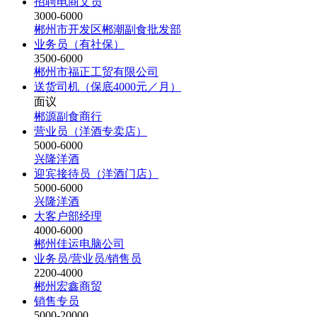
招聘电商文员
3000-6000
郴州市开发区郴潮副食批发部
业务员（有社保）
3500-6000
郴州市福正工贸有限公司
送货司机（保底4000元／月）
面议
郴源副食商行
营业员（洋酒专卖店）
5000-6000
兴隆洋酒
迎宾接待员（洋酒门店）
5000-6000
兴隆洋酒
大客户部经理
4000-6000
郴州佳运电脑公司
业务员/营业员/销售员
2200-4000
郴州宏鑫商贸
销售专员
5000-20000