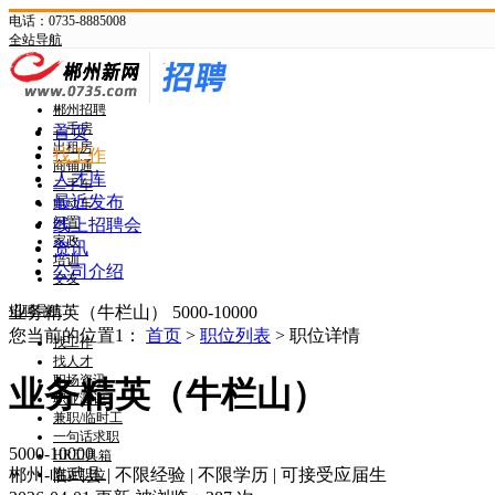
电话：0735-8885008
全站导航
新网首页
郴州头条
郴州招聘
二手房
首页
出租房
找工作
商铺通
人才库
二手车
最近发布
电动车
闲置
线上招聘会
家政
资讯
培训
公司介绍
交友
招聘导航
业务精英（牛栏山）
5000-10000
您当前的位置1：
首页
>
职位列表
> 职位详情
找工作
找人才
职场资讯
业务精英（牛栏山）
职业测评
兼职/临时工
一句话求职
5000-10000
HR工具箱
郴州-临武县
|
不限经验
|
不限学历
|
可接受应届生
附近职位