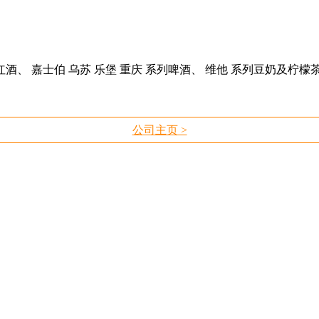
酒、 嘉士伯 乌苏 乐堡 重庆 系列啤酒、 维他 系列豆奶及柠檬茶
公司主页 >