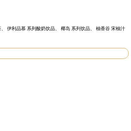
、 伊利品慕 系列酸奶饮品、 椰岛 系列饮品、 柚香谷 宋柚汁