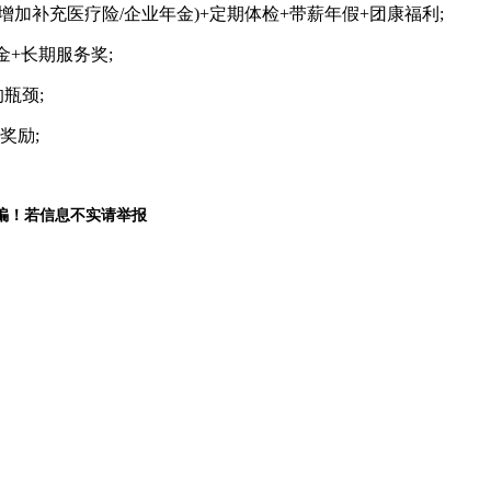
增加补充医疗险/企业年金)+定期体检+带薪年假+团康福利;
奖金+长期服务奖;
瓶颈;
奖励;
骗！若信息不实请举报