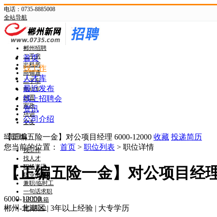
电话：0735-8885008
全站导航
新网首页
郴州头条
郴州招聘
二手房
首页
出租房
找工作
商铺通
人才库
二手车
最近发布
电动车
闲置
线上招聘会
家政
资讯
培训
公司介绍
交友
招聘导航
【正编五险一金】对公项目经理
6000-12000
收藏
投递简历
您当前的位置：
首页
>
职位列表
> 职位详情
找工作
找人才
职场资讯
【正编五险一金】对公项目经
职业测评
兼职/临时工
一句话求职
6000-12000
HR工具箱
郴州-北湖区
|
3年以上经验
|
大专学历
附近职位