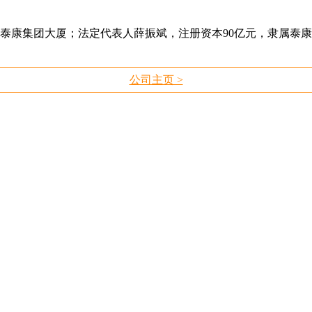
16号泰康集团大厦；法定代表人薛振斌，注册资本90亿元，隶属
公司主页 >