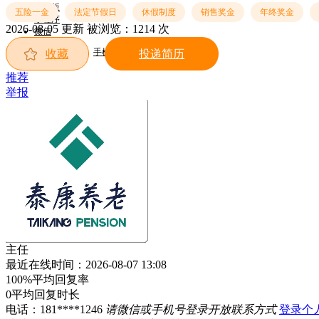
触屏版
五险一金
法定节假日
休假制度
销售奖金
年终奖金
小程序
2026-08-05 更新
被浏览：
1214 次
微信
郴州新网招聘欢迎您！
手机端
收藏
投递简历
推荐
举报
主任
最近在线时间：2026-08-07 13:08
100%
平均回复率
0
平均回复时长
电话：
181****1246
请微信或手机号登录开放联系方式
登录个