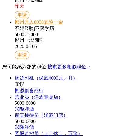
昨天
申请
郴州月入8000五险一金
不限经验
|
不限学历
6000-12000
郴州 - 北湖区
2026-08-05
申请
您可能感兴趣的职位
搜索更多相似职位 >
送货司机（保底4000元／月）
面议
郴源副食商行
营业员（洋酒专卖店）
5000-6000
兴隆洋酒
迎宾接待员（洋酒门店）
5000-6000
兴隆洋酒
客服监控员（上二休二，五险）