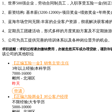
1、世界500强企业，劳动合同制员工，入职享受五险一金(转正
2、薪资结构: 基本薪(3200-12000)+项目奖金+绩效奖金+年终
3、蓝海市场空间无限:丰富的企业客户资源，彻底解决获客难的
4、定期员工团建活动，形式多样的月度奖励方案及不定期旅游
5、公司为员工提供完善的培训体系以及各种岗位晋升的机会。
求职提醒：求职过程请勿缴纳费用，勿被忽悠买车或办理贷款，谨防诈
该公司的其他职位
【正编五险一金】销售主管/主任
3年以上经验
|
本科学历
7000-16000
郴州 - 北湖区
昨天
申请
【正编六险两金】对公客户经理
不限经验
|
大专学历
5000-10000
郴州 - 北湖区