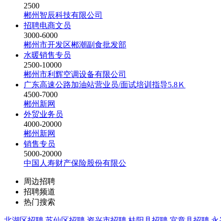
2500
郴州智辰科技有限公司
招聘电商文员
3000-6000
郴州市开发区郴潮副食批发部
水暖销售专员
2500-10000
郴州市利辉空调设备有限公司
广东高速公路加油站营业员/面试培训指导5.8Ｋ
4500-7000
郴州新网
外贸业务员
4000-20000
郴州新网
销售专员
5000-20000
中国人寿财产保险股份有限公
周边招聘
招聘频道
热门搜索
北湖区招聘
苏仙区招聘
资兴市招聘
桂阳县招聘
宜章县招聘
永